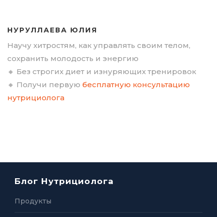
НУРУЛЛАЕВА ЮЛИЯ
Научу хитростям, как управлять своим телом,
сохранить молодость и энергию
🔸 Без строгих диет и изнуряющих тренировок
🔸 Получи первую
бесплатную консультацию
нутрициолога
Блог Нутрициолога
Продукты