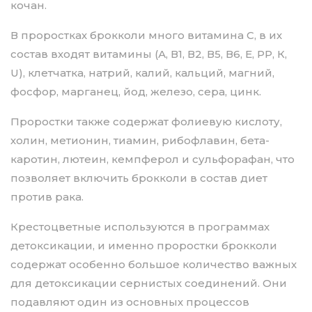
кочан.
В проростках брокколи много витамина С, в их
состав входят витамины (А, В1, В2, В5, В6, Е, РР, К,
U), клетчатка, натрий, калий, кальций, магний,
фосфор, марганец, йод, железо, сера, цинк.
Проростки также содержат фолиевую кислоту,
холин, метионин, тиамин, рибофлавин, бета-
каротин, лютеин, кемпферол и сульфорафан, что
позволяет включить брокколи в состав диет
против рака.
Крестоцветные используются в программах
детоксикации, и именно проростки брокколи
содержат особенно большое количество важных
для детоксикации сернистых соединений. Они
подавляют один из основных процессов