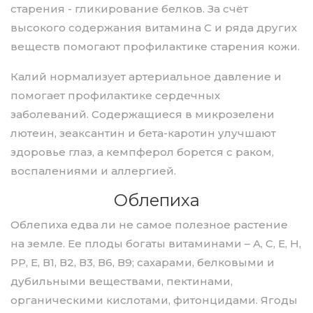
старения - гликирование белков. За счёт
высокого содержания витамина С и ряда других
веществ помогают профилактике старения кожи.
Калий нормализует артериальное давление и
помогает профилактике сердечных
заболеваний. Содержащиеся в микрозелени
лютеин, зеаксантин и бета-каротин улучшают
здоровье глаз, а кемпферол борется с раком,
воспалениями и аллергией.
Облепиха
Облепиха едва ли не самое полезное растение
на земле. Ее плоды богаты витаминами – А, С, Е, Н,
РР, Е, В1, В2, В3, В6, В9; сахарами, белковыми и
дубильными веществами, пектинами,
органическими кислотами, фитонцидами. Ягоды