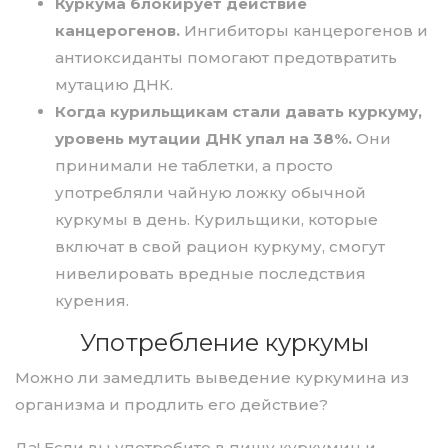
Куркума блокирует действие
канцерогенов.
Ингибиторы канцерогенов и
антиоксиданты помогают предотвратить
мутацию ДНК.
Когда курильщикам стали давать куркуму,
уровень мутации ДНК упал на 38%.
Они
принимали не таблетки, а просто
употребляли чайную ложку обычной
куркумы в день. Курильщики, которые
включат в свой рацион куркуму, смогут
нивелировать вредные последствия
курения.
Употребление куркумы
Можно ли замедлить выведение куркумина из
организма и продлить его действие?
Да! Если вы употребите в пищу куркумин и