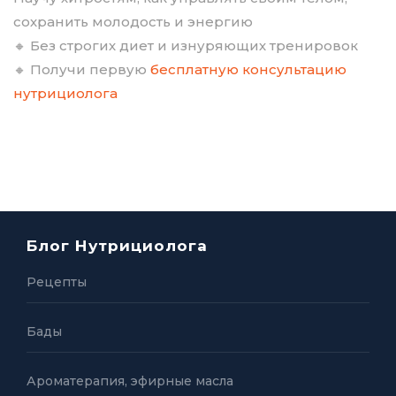
сохранить молодость и энергию
🔸 Без строгих диет и изнуряющих тренировок
🔸 Получи первую
бесплатную консультацию
нутрициолога
Блог Нутрициолога
Рецепты
Бады
Ароматерапия, эфирные масла